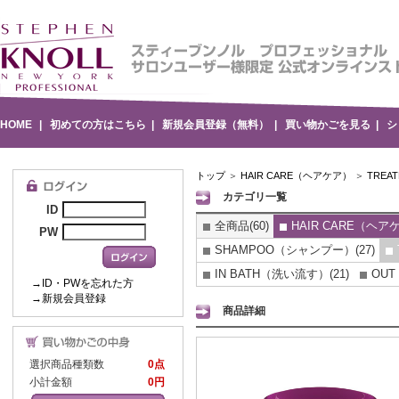
HOME
|
初めての方はこちら
|
新規会員登録（無料）
|
買い物かごを見る
|
シ
トップ
＞
HAIR CARE（ヘアケア）
＞
TRE
カテゴリ一覧
ID
全商品(60)
HAIR CARE（ヘアケ
PW
SHAMPOO（シャンプー）(27)
IN BATH（洗い流す）(21)
OUT
→ID・PWを忘れた方
→新規会員登録
商品詳細
選択商品種類数
0点
小計金額
0円