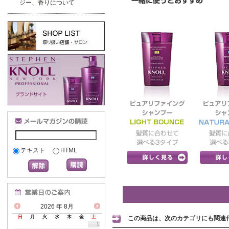
ジー、香りについて
テキスト
HTML
2026
年 8月
日
月
火
水
木
金
土
この商品は、次のカテゴリにも関連
1