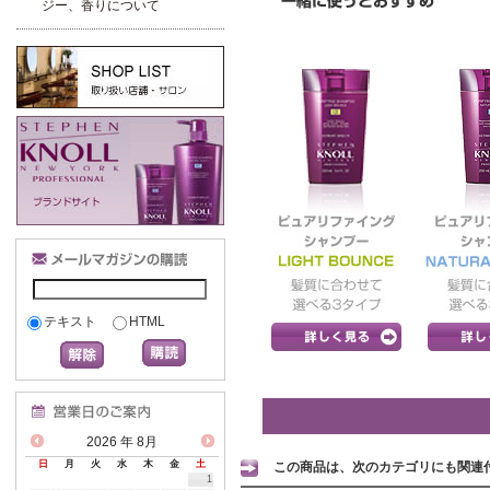
ジー、香りについて
テキスト
HTML
2026
年 8月
日
月
火
水
木
金
土
この商品は、次のカテゴリにも関連
1