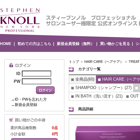
HOME
|
初めての方はこちら
|
新規会員登録（無料）
|
買い物かごを見る
|
シ
トップ
＞
HAIR CARE（ヘアケア）
＞
TRE
カテゴリ一覧
ID
全商品(60)
HAIR CARE（ヘアケ
PW
SHAMPOO（シャンプー）(27)
IN BATH（洗い流す）(21)
OUT
→ID・PWを忘れた方
→新規会員登録
商品詳細
選択商品種類数
0点
小計金額
0円