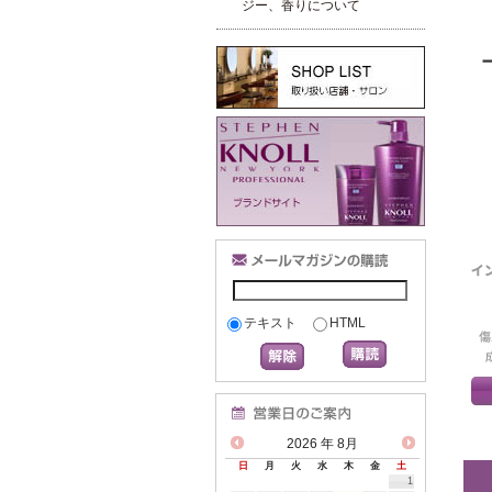
ジー、香りについて
テキスト
HTML
2026
年 8月
日
月
火
水
木
金
土
1