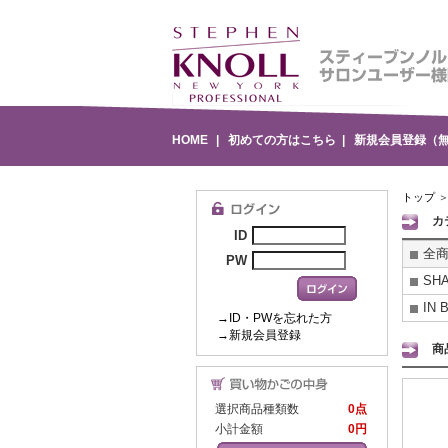
HOME
|
初めての方はこちら
|
新規会員登録（
トップ
カ
ID
全商
PW
SH
IN
→ID・PWを忘れた方
→新規会員登録
商
選択商品種類数
0点
小計金額
0円