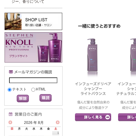
ジー、香りについて
テキスト
HTML
2026
年 8月
日
月
火
水
木
金
土
1