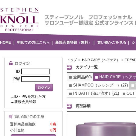
HOME
|
初めての方はこちら
|
新規会員登録（無料）
|
買い物かごを見る
|
シ
トップ
＞
HAIR CARE（ヘアケア）
＞
TRE
カテゴリ一覧
ID
全商品(60)
HAIR CARE（ヘアケ
PW
SHAMPOO（シャンプー）(27)
IN BATH（洗い流す）(21)
OUT
→ID・PWを忘れた方
→新規会員登録
商品詳細
選択商品種類数
0点
小計金額
0円