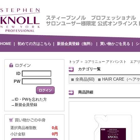
HOME
|
初めての方はこちら
|
新規会員登録（無料）
|
買い物かごを見る
|
シ
トップ
＞ コアリニュー アドバンスト エアリ
カテゴリ一覧
ID
全商品(60)
HAIR CARE（ヘアケ
PW
商品詳細
→ID・PWを忘れた方
→新規会員登録
選択商品種類数
0点
小計金額
0円