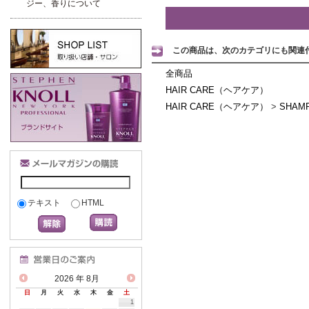
ジー、香りについて
この商品は、次のカテゴリにも関連
全商品
HAIR CARE（ヘアケア）
HAIR CARE（ヘアケア）
>
SHA
テキスト
HTML
2026
年 8月
日
月
火
水
木
金
土
1