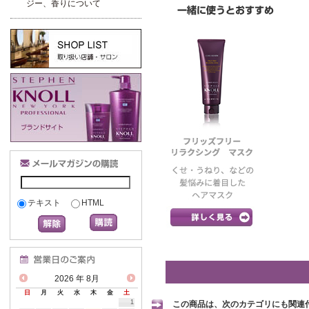
ジー、香りについて
テキスト
HTML
2026
年 8月
日
月
火
水
木
金
土
1
この商品は、次のカテゴリにも関連