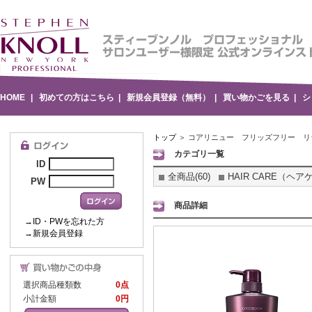
HOME
|
初めての方はこちら
|
新規会員登録（無料）
|
買い物かごを見る
|
シ
トップ
＞ コアリニュー フリッズフリー リ
カテゴリ一覧
ID
全商品(60)
HAIR CARE（ヘアケ
PW
商品詳細
→ID・PWを忘れた方
→新規会員登録
選択商品種類数
0点
小計金額
0円