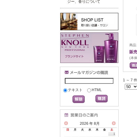
ジー、香りについて
商品コ
販売
(本体
1 ～ 
テキスト
HTML
2026
年 8月
日
月
火
水
木
金
土
1