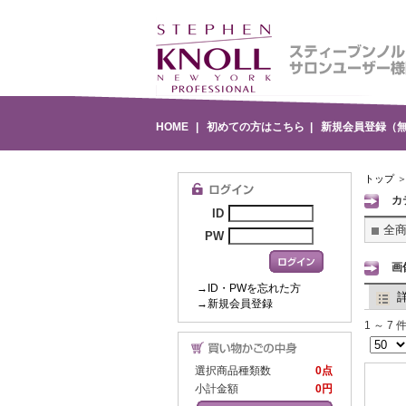
HOME
|
初めての方はこちら
|
新規会員登録（
トップ
＞
カ
ID
全商
PW
画
→ID・PWを忘れた方
→新規会員登録
1 ～ 
選択商品種類数
0点
小計金額
0円