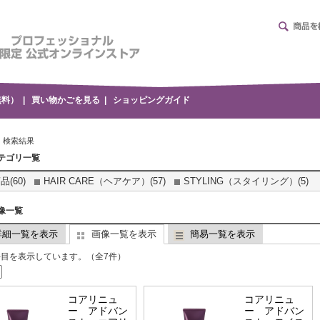
無料）
|
買い物かごを見る
|
ショッピングガイド
 検索結果
テゴリ一覧
品(60)
HAIR CARE（ヘアケア）(57)
STYLING（スタイリング）(5)
像一覧
詳細一覧を表示
画像一覧を表示
簡易一覧を表示
7 件目を表示しています。（全7件）
コアリニュ
コアリニュ
ー アドバン
ー アドバン